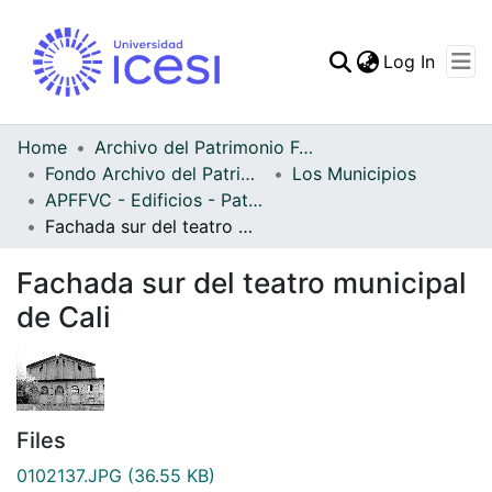
(curren
Log In
Communities & Collec
All of DSpace
Home
Archivo del Patrimonio Fotográfico y Fílmico del Valle del Cauca
Fondo Archivo del Patrimonio Fotográfico y Fílmico del Valle del Cauca
Los Municipios
Statistics
APFFVC - Edificios - Patrimonial
Fachada sur del teatro municipal de Cali
Fachada sur del teatro municipal
de Cali
Files
0102137.JPG
(36.55 KB)