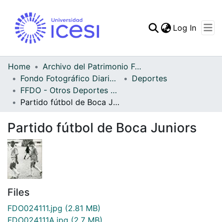
(curren
Log In
Communities & Collec
All of DSpace
Home
Archivo del Patrimonio Fotográfico y Fílmico del Valle del Cauca
Fondo Fotográfico Diario Occidente
Deportes
Statistics
FFDO - Otros Deportes - Patrimonial
Partido fútbol de Boca Juniors
Partido fútbol de Boca Juniors
Files
FDO024111.jpg
(2.81 MB)
FDO024111A.jpg
(2.7 MB)