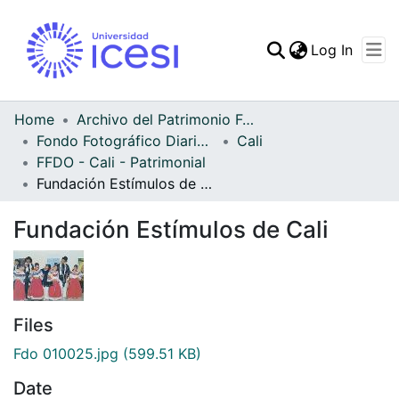
(curren
Log In
Communities & Collec
All of DSpace
Home
Archivo del Patrimonio Fotográfico y Fílmico del Valle del Cauca
Fondo Fotográfico Diario Occidente
Cali
Statistics
FFDO - Cali - Patrimonial
Fundación Estímulos de Cali
Fundación Estímulos de Cali
Files
Fdo 010025.jpg
(599.51 KB)
Date