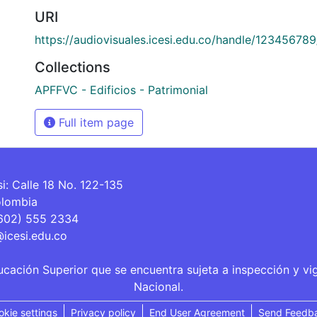
URI
https://audiovisuales.icesi.edu.co/handle/12345678
Collections
APFFVC - Edificios - Patrimonial
Full item page
si: Calle 18 No. 122-135
olombia
(602) 555 2334
@icesi.edu.co
ucación Superior que se encuentra sujeta a inspección y vi
Nacional.
okie settings
Privacy policy
End User Agreement
Send Feedb