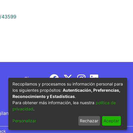
9/43599
Síguenos
Recopilamos y procesamos su información personal para
los siguientes propósitos:
Autenticación, Preferencias,
Reconocimiento y Estadísticas
.
Para obtener más información, lea nuestra
política de
privacidad
.
gilancia por parte del Ministerio de Educación
Personalizar
Rechazar
Aceptar
ack