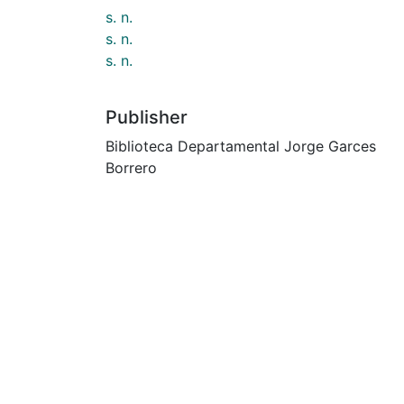
s. n.
s. n.
s. n.
Publisher
Biblioteca Departamental Jorge Garces
Borrero