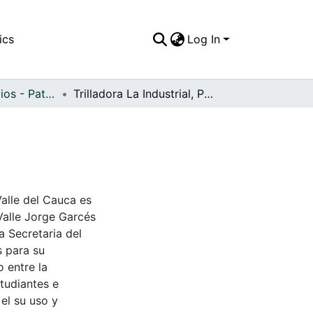
ics
Log In
APFFVC - Edificios - Patrimonial
Trilladora La Industrial, Palmira, C
Valle del Cauca es
Valle Jorge Garcés
a Secretaria del
s para su
 entre la
tudiantes e
 el su uso y