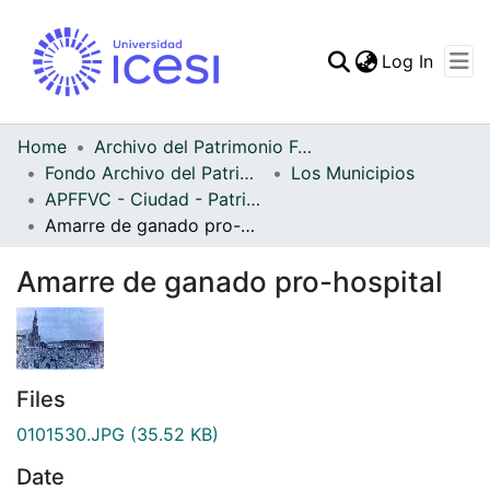
(curren
Log In
Communities & Collec
All of DSpace
Home
Archivo del Patrimonio Fotográfico y Fílmico del Valle del Cauca
Fondo Archivo del Patrimonio Fotográfico y Fílmico del Valle del Cauca
Los Municipios
Statistics
APFFVC - Ciudad - Patrimonial
Amarre de ganado pro-hospital
Amarre de ganado pro-hospital
Files
0101530.JPG
(35.52 KB)
Date