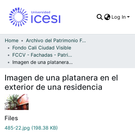
Log In
Communities & Colle
All of DSpace
Home
Archivo del Patrimonio Fotográfico y Fílmico del Valle del Cauca
Fondo Cali Ciudad Visible
Statistics
FCCV - Fachadas - Patrimonial
Imagen de una platanera en el exterior de una residencia
Imagen de una platanera en el
exterior de una residencia
Files
485-22.jpg
(198.38 KB)