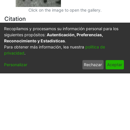
Click on the image to open the gallery.
Citation
Diario Occidente (1994). María Isabel Cruz Velasco y
Recopilamos y procesamos su información personal para los
siguientes propósitos:
Autenticación, Preferencias,
Germán Villegas Villegas. Santiago de Cali: Biblioteca
Reconocimiento y Estadísticas
.
Departamental Jorge Garcés Borrero.
Para obtener más información, lea nuestra
política de
URI
privacidad
.
https://audiovisuales.icesi.edu.co/handle/123456789/6
Personalizar
Rechazar
Aceptar
4988
Collections
FFDO - Cali - Patrimonial
Full item page