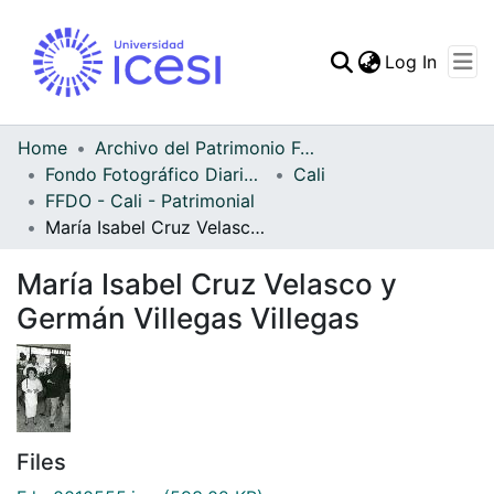
(curren
Log In
Communities & Collec
All of DSpace
Home
Archivo del Patrimonio Fotográfico y Fílmico del Valle del Cauca
Fondo Fotográfico Diario Occidente
Cali
Statistics
FFDO - Cali - Patrimonial
María Isabel Cruz Velasco y Germán Villegas Villegas
María Isabel Cruz Velasco y
Germán Villegas Villegas
Files