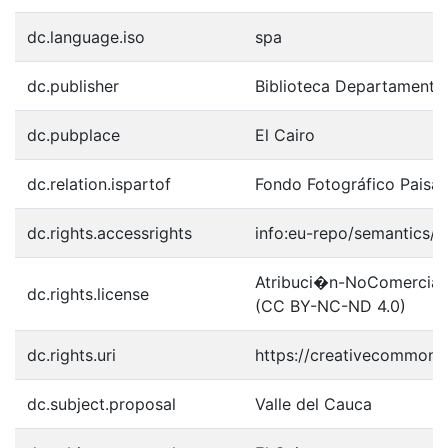
dc.language.iso
spa
dc.publisher
Biblioteca Departamenta
dc.pubplace
El Cairo
dc.relation.ispartof
Fondo Fotográfico Paisaj
dc.rights.accessrights
info:eu-repo/semantics/
Atribuci�n-NoComercial-S
dc.rights.license
(CC BY-NC-ND 4.0)
dc.rights.uri
https://creativecommons.
dc.subject.proposal
Valle del Cauca