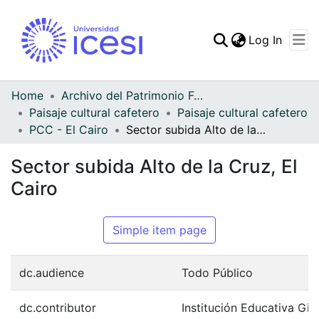
(curren
Log In
Communities & Collec
All of DSpace
Home
Archivo del Patrimonio Fotográfico y Fílmico del Valle del Cauca
Paisaje cultural cafetero
Paisaje cultural cafetero
Statistics
PCC - El Cairo
Sector subida Alto de la Cruz, El Cairo
Sector subida Alto de la Cruz, El
Cairo
Simple item page
dc.audience
Todo Público
dc.contributor
Institución Educativa Gi