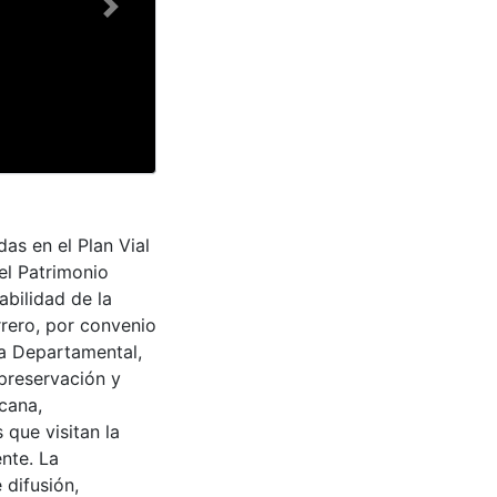
Next
as en el Plan Vial
el Patrimonio
abilidad de la
rrero, por convenio
ra Departamental,
 preservación y
cana,
 que visitan la
nte. La
 difusión,