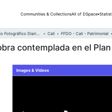
Communities & Collections
All of DSpace
Statist
Fondo Fotográfico Diario Occidente
Cali
FFDO - Cali - Patrimonial
bra contemplada en el Plan 
Images & Videos
Slide 1 of 1