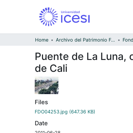
Home
Archivo del Patrimonio Fotográfico y Fílmico del Valle del Cauca
Puente de La Luna, o
de Cali
Files
FDO04253.jpg
(647.36 KB)
Date
2011-06-28