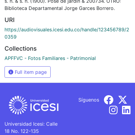
s. n. & s. n. (1900). Pose de jardin & 200734. OTRO:
Biblioteca Departamental Jorge Garces Borrero.
URI
https://audiovisuales.icesi.edu.co/handle/123456789/2
0359
Collections
APFFVC - Fotos Familiares - Patrimonial
Full item page
Síguenos
Universidad Icesi: Calle
18 No. 122-135