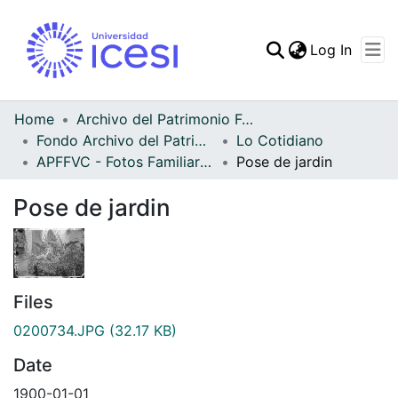
(curren
Log In
Communities & Collec
All of DSpace
Home
Archivo del Patrimonio Fotográfico y Fílmico del Valle del Cauca
Fondo Archivo del Patrimonio Fotográfico y Fílmico del Valle del Cauca
Lo Cotidiano
Statistics
APFFVC - Fotos Familiares - Patrimonial
Pose de jardin
Pose de jardin
Files
0200734.JPG
(32.17 KB)
Date
1900-01-01