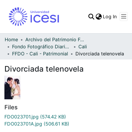
(curren
Log In
Communities & Collec
All of DSpace
Home
Archivo del Patrimonio Fotográfico y Fílmico del Valle del Cauca
Fondo Fotográfico Diario Occidente
Cali
Statistics
FFDO - Cali - Patrimonial
Divorciada telenovela
Divorciada telenovela
Files
FDO023701.jpg
(574.42 KB)
FDO023701A.jpg
(506.61 KB)