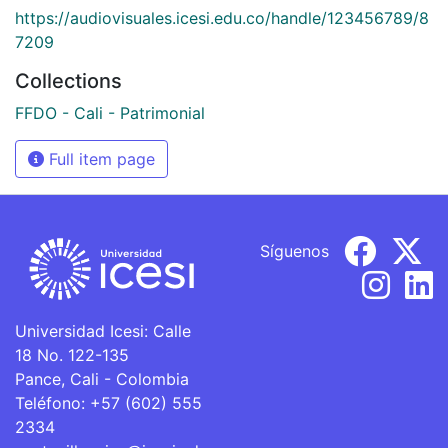
https://audiovisuales.icesi.edu.co/handle/123456789/8
7209
Collections
FFDO - Cali - Patrimonial
Full item page
Síguenos
Universidad Icesi: Calle
18 No. 122-135
Pance, Cali - Colombia
Teléfono: +57 (602) 555
2334