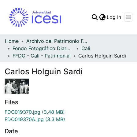
(curren
Log In
Communities & Collec
All of DSpace
Home
Archivo del Patrimonio Fotográfico y Fílmico del Valle del Cauca
Fondo Fotográfico Diario Occidente
Cali
Statistics
FFDO - Cali - Patrimonial
Carlos Holguin Sardi
Carlos Holguin Sardi
Files
FDO019370.jpg
(3.48 MB)
FDO019370A.jpg
(3.3 MB)
Date