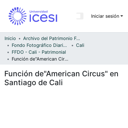
Iniciar sesión
Comunidades
Todo DSpace
Inicio
Archivo del Patrimonio Fotográfico y Fílmico del Valle del Cauca
Fondo Fotográfico Diario Occidente
Cali
Estadísticas
FFDO - Cali - Patrimonial
Función de"American Circus" en Santiago de Cali
Función de"American Circus" en
Santiago de Cali