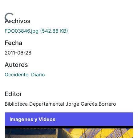
gando...
Archivos
FDO03846.jpg
(542.88 KB)
Fecha
2011-06-28
Autores
Occidente, Diario
Editor
Biblioteca Departamental Jorge Garcés Borrero
Imagenes y Videos
Slide 1 of 1