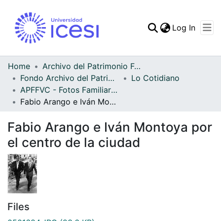
(curren
Log In
Communities & Collec
All of DSpace
Home
Archivo del Patrimonio Fotográfico y Fílmico del Valle del Cauca
Fondo Archivo del Patrimonio Fotográfico y Fílmico del Valle del Cauca
Lo Cotidiano
Statistics
APFFVC - Fotos Familiares - Patrimonial
Fabio Arango e Iván Montoya por el centro de la ciudad
Fabio Arango e Iván Montoya por
el centro de la ciudad
Files