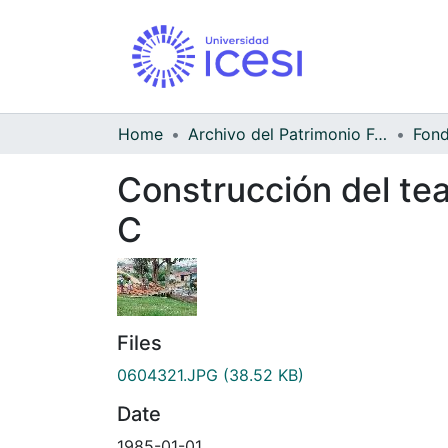
Home
Archivo del Patrimonio Fotográfico y Fílmico del Valle del Cauca
Construcción del tea
C
Files
0604321.JPG
(38.52 KB)
Date
1985-01-01