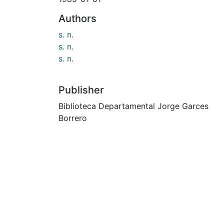
Authors
s. n.
s. n.
s. n.
Publisher
Biblioteca Departamental Jorge Garces
Borrero