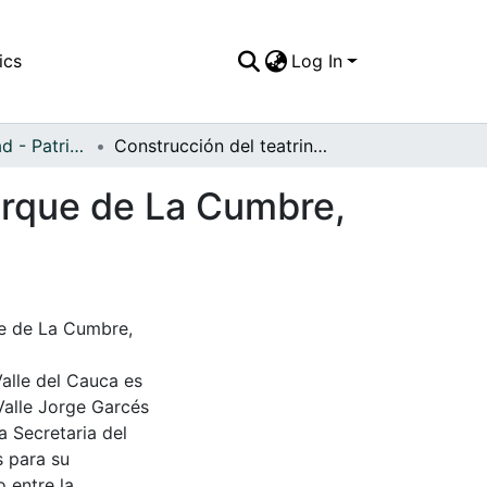
ics
Log In
APFFVC - Ciudad - Patrimonial
Construcción del teatrinola "Media Torta" en la prque de La Cumbre, C
 prque de La Cumbre,
ue de La Cumbre,
Valle del Cauca es
Valle Jorge Garcés
a Secretaria del
s para su
 entre la