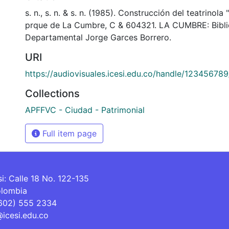
s. n., s. n. & s. n. (1985). Construcción del teatrinola
prque de La Cumbre, C & 604321. LA CUMBRE: Bibli
Departamental Jorge Garces Borrero.
URI
https://audiovisuales.icesi.edu.co/handle/12345678
Collections
APFFVC - Ciudad - Patrimonial
Full item page
si: Calle 18 No. 122-135
olombia
(602) 555 2334
@icesi.edu.co