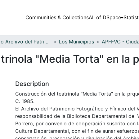
Communities & Collections
All of DSpace
Statist
Fondo Archivo del Patrimonio Fotográfico y Fílmico del Valle del Cauca
Los Municipios
trinola "Media Torta" en la
Description
Construcción del teatrinola "Media Torta" en la prq
C. 1985.
El Archivo del Patrimonio Fotográfico y Fílmico del 
responsabilidad de la Biblioteca Departamental del 
Borrero, por convenio de cooperación suscrito con l
Cultura Departamental, con el fin de aunar esfuerzo
conservación, preservación y divulgación del Archivo