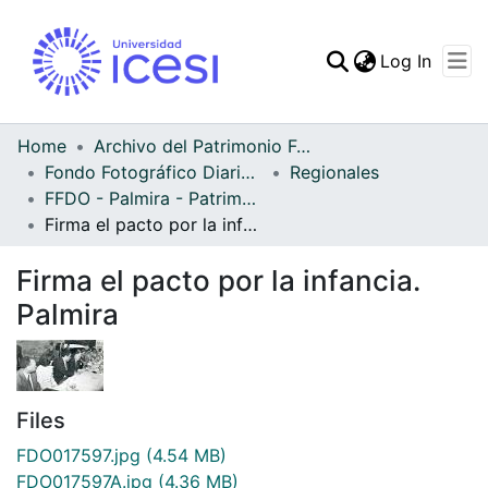
(curren
Log In
Communities & Collec
All of DSpace
Home
Archivo del Patrimonio Fotográfico y Fílmico del Valle del Cauca
Fondo Fotográfico Diario Occidente
Regionales
Statistics
FFDO - Palmira - Patrimonial
Firma el pacto por la infancia. Palmira
Firma el pacto por la infancia.
Palmira
Files
FDO017597.jpg
(4.54 MB)
FDO017597A.jpg
(4.36 MB)