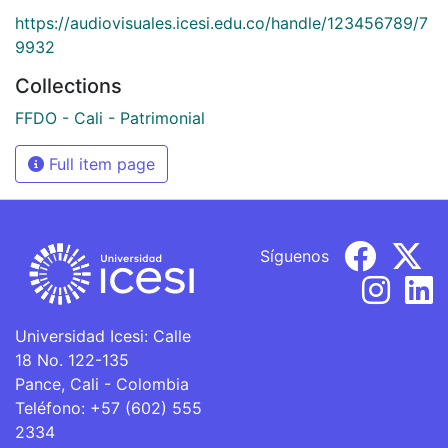
https://audiovisuales.icesi.edu.co/handle/123456789/7
9932
Collections
FFDO - Cali - Patrimonial
Full item page
Síguenos
Universidad Icesi: Calle
18 No. 122-135
Pance, Cali - Colombia
Teléfono: +57 (602) 555
2334