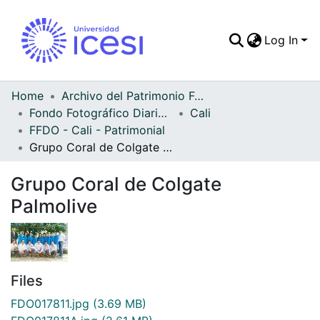
Log In
Communities & Colle
All of DSpace
Home
Archivo del Patrimonio Fotográfico y Fílmico del Valle del Cauca
Fondo Fotográfico Diario Occidente
Cali
Statistics
FFDO - Cali - Patrimonial
Grupo Coral de Colgate Palmolive
Grupo Coral de Colgate
Palmolive
Files
FDO017811.jpg
(3.69 MB)