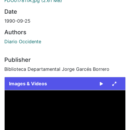
FDO017811A.jpg
(2.61 MB)
Date
1990-09-25
Authors
Diario Occidente
Publisher
Biblioteca Departamental Jorge Garcés Borrero
Images & Videos
Slide 1 of 2