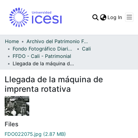
(curren
Log In
Communities & Collec
All of DSpace
Home
Archivo del Patrimonio Fotográfico y Fílmico del Valle del Cauca
Fondo Fotográfico Diario Occidente
Cali
Statistics
FFDO - Cali - Patrimonial
Llegada de la máquina de imprenta rotativa
Llegada de la máquina de
imprenta rotativa
Files
FDO022075.jpg
(2.87 MB)