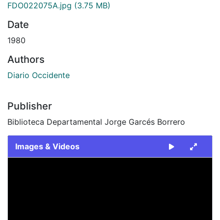
FDO022075A.jpg
(3.75 MB)
Date
1980
Authors
Diario Occidente
Publisher
Biblioteca Departamental Jorge Garcés Borrero
Images & Videos
Slide 1 of 2