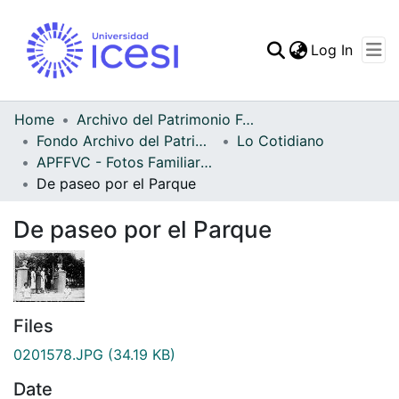
(curren
Log In
Communities & Collec
All of DSpace
Home
Archivo del Patrimonio Fotográfico y Fílmico del Valle del Cauca
Fondo Archivo del Patrimonio Fotográfico y Fílmico del Valle del Cauca
Lo Cotidiano
Statistics
APFFVC - Fotos Familiares - Patrimonial
De paseo por el Parque
De paseo por el Parque
Files
0201578.JPG
(34.19 KB)
Date