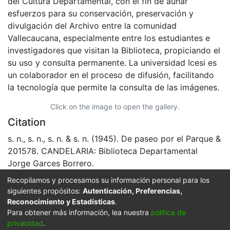
del Cultura Departamental, con el fin de aunar
esfuerzos para su conservación, preservación y
divulgación del Archivo entre la comunidad
Vallecaucana, especialmente entre los estudiantes e
investigadores que visitan la Biblioteca, propiciando el
su uso y consulta permanente. La universidad Icesi es
un colaborador en el proceso de difusión, facilitando
la tecnología que permite la consulta de las imágenes.
Click on the image to open the gallery.
Citation
s. n., s. n., s. n. & s. n. (1945). De paseo por el Parque &
201578. CANDELARIA: Biblioteca Departamental
Jorge Garces Borrero.
Recopilamos y procesamos su información personal para los
URI
siguientes propósitos:
Autenticación, Preferencias,
https://audiovisuales.icesi.edu.co/handle/123456789/2
Reconocimiento y Estadísticas
.
1119
Para obtener más información, lea nuestra
política de
privacidad
.