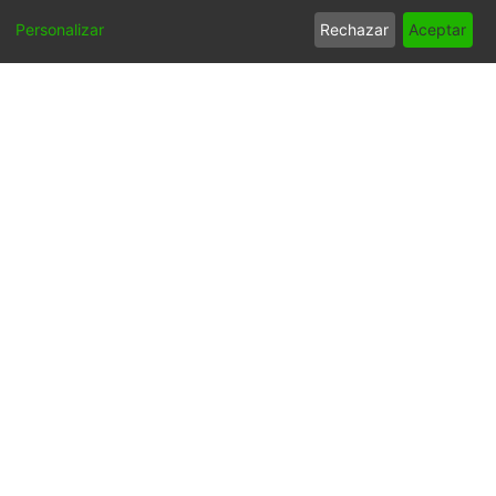
Collections
Personalizar
Rechazar
Aceptar
APFFVC - Fotos Familiares - Patrimonial
Full item page
Síguenos
Universidad Icesi: Calle
18 No. 122-135
Pance, Cali - Colombia
Teléfono: +57 (602) 555
2334
ventanillaunica@icesi.edu.co
La Universidad Icesi es una Institución de Educación
Superior que se encuentra sujeta a inspección y vigilancia