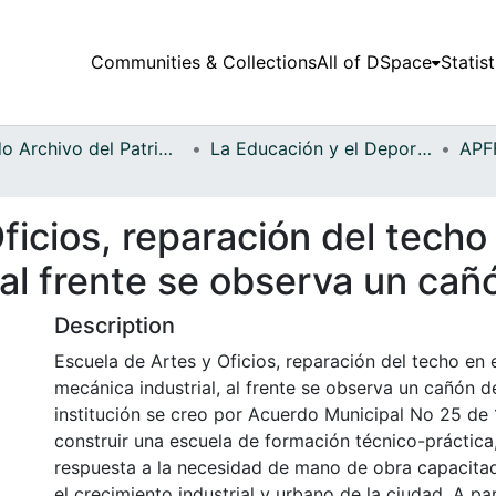
Communities & Collections
All of DSpace
Statist
Fondo Archivo del Patrimonio Fotográfico y Fílmico del Valle del Cauca
La Educación y el Deporte
icios, reparación del techo e
al frente se observa un cañó
Description
Escuela de Artes y Oficios, reparación del techo en e
mecánica industrial, al frente se observa un cañón de
institución se creo por Acuerdo Municipal No 25 de
construir una escuela de formación técnico-práctica
respuesta a la necesidad de mano de obra capacitad
el crecimiento industrial y urbano de la ciudad. A par