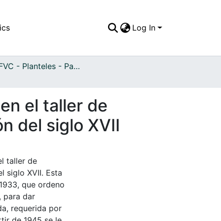
ics
Log In
APFFVC - Planteles - Patrimonial
n el taller de
n del siglo XVII
l taller de
l siglo XVII. Esta
 1933, que ordeno
, para dar
a, requerida por
tir de 1945 se le