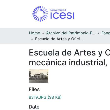
Home
Archivo del Patrimonio Fotográfico y Fílmico del Valle del Cauca
Escuela de Artes y Oficios, reparación del techo en el taller de mecánica industrial, al frente se observa un cañón del siglo XVII
Escuela de Artes y Of
mecánica industrial, 
Files
B319.JPG
(98 KB)
Date