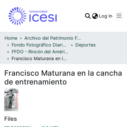
(curren
Log In
Communities & Collec
All of DSpace
Home
Archivo del Patrimonio Fotográfico y Fílmico del Valle del Cauca
Fondo Fotográfico Diario Occidente
Deportes
Statistics
FFDO - Rincón del América - Patrimonial
Francisco Maturana en la cancha de entrenamiento
Francisco Maturana en la cancha
de entrenamiento
Files