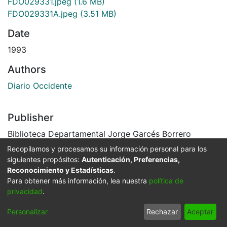
FDO029331.jpeg
(1.6 MB)
FDO029331A.jpeg
(3.51 MB)
Date
1993
Authors
Diario Occidente
Publisher
Biblioteca Departamental Jorge Garcés Borrero
Recopilamos y procesamos su información personal para los
Abstract
siguientes propósitos:
Autenticación, Preferencias,
"Francisco Antonio Maturana García nació en Quibdó
Reconocimiento y Estadísticas
.
Para obtener más información, lea nuestra
política de
el 15 de febrero de 1949. Odontólogo, futbolista,
privacidad
.
asistente, director técnico y miembro de la junta
directiva del Club Atlético Nacional. Su carrera como
Personalizar
Rechazar
Aceptar
entrenador, comienza en el Once Caldas en 1986.