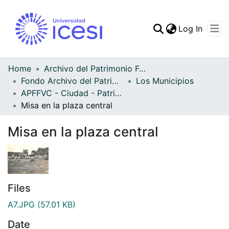
(curren
Log In
Communities & Collec
All of DSpace
Home
Archivo del Patrimonio Fotográfico y Fílmico del Valle del Cauca
Fondo Archivo del Patrimonio Fotográfico y Fílmico del Valle del Cauca
Los Municipios
Statistics
APFFVC - Ciudad - Patrimonial
Misa en la plaza central
Misa en la plaza central
Files
A7.JPG
(57.01 KB)
Date