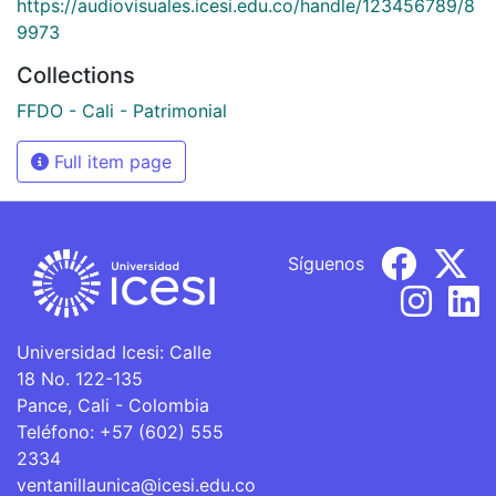
https://audiovisuales.icesi.edu.co/handle/123456789/8
9973
Collections
FFDO - Cali - Patrimonial
Full item page
Síguenos
Universidad Icesi: Calle
18 No. 122-135
Pance, Cali - Colombia
Teléfono: +57 (602) 555
2334
ventanillaunica@icesi.edu.co