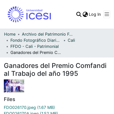
(curren
Log In
Communities & Collec
All of DSpace
Home
Archivo del Patrimonio Fotográfico y Fílmico del Valle del Cauca
Fondo Fotográfico Diario Occidente
Cali
Statistics
FFDO - Cali - Patrimonial
Ganadores del Premio Comfandi al Trabajo del año 1995
Ganadores del Premio Comfandi
al Trabajo del año 1995
Files
FDO026170.jpeg
(1.67 MB)
FDO026170A.jpeg
(1.52 MB)