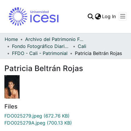
(curren
Log In
Communities & Collec
All of DSpace
Home
Archivo del Patrimonio Fotográfico y Fílmico del Valle del Cauca
Fondo Fotográfico Diario Occidente
Cali
Statistics
FFDO - Cali - Patrimonial
Patricia Beltrán Rojas
Patricia Beltrán Rojas
Files
FDO025279.jpeg
(672.76 KB)
FDO025279A.jpeg
(700.13 KB)