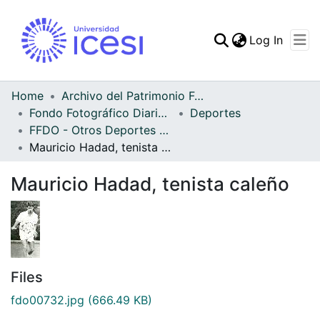
(curren
Log In
Communities & Collec
All of DSpace
Home
Archivo del Patrimonio Fotográfico y Fílmico del Valle del Cauca
Fondo Fotográfico Diario Occidente
Deportes
Statistics
FFDO - Otros Deportes - Patrimonial
Mauricio Hadad, tenista caleño
Mauricio Hadad, tenista caleño
Files
fdo00732.jpg
(666.49 KB)