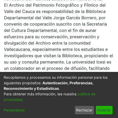
El Archivo del Patrimonio Fotográfico y Fílmico del
Valle del Cauca es responsabilidad de la Biblioteca
Departamental del Valle Jorge Garcés Borrero, por
convenio de cooperación suscrito con la Secretaria
del Cultura Departamental, con el fin de aunar
esfuerzos para su conservación, preservación y
divulgación del Archivo entre la comunidad
Vallecaucana, especialmente entre los estudiantes e
investigadores que visitan la Biblioteca, propiciando el
su uso y consulta permanente. La universidad Icesi es
un colaborador en el proceso de difusión, facilitando
la tecnología que permite la consulta de las imágenes.
Recopilamos y procesamos su información personal para los
siguientes propósitos:
Autenticación, Preferencias,
Click on the image to open the gallery.
Reconocimiento y Estadísticas
.
Citation
Para obtener más información, lea nuestra
política de
privacidad
.
s. n. & s. n. (1912). Ferrocarril del Pacífico, Estación de
Yumbo & 300684. YUMBO: Biblioteca Departamental
Personalizar
Rechazar
Aceptar
Jorge Garces Borrero.