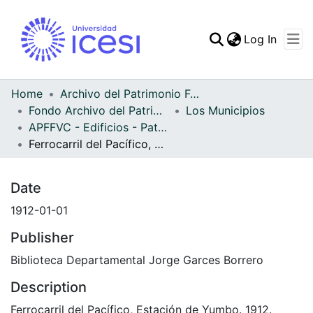
(curren
Log In
Communities & Collec
All of DSpace
Home
Archivo del Patrimonio Fotográfico y Fílmico del Valle del Cauca
Fondo Archivo del Patrimonio Fotográfico y Fílmico del Valle del Cauca
Los Municipios
Statistics
APFFVC - Edificios - Patrimonial
Ferrocarril del Pacífico, Estación de Yumbo
Date
1912-01-01
Publisher
Biblioteca Departamental Jorge Garces Borrero
Description
Ferrocarril del Pacífico, Estación de Yumbo. 1912.