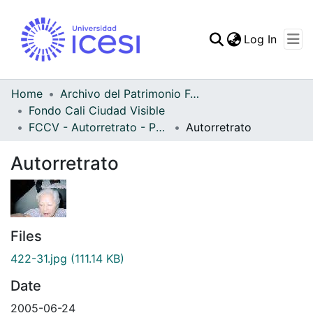
(curren
Log In
Communities & Collec
All of DSpace
Home
Archivo del Patrimonio Fotográfico y Fílmico del Valle del Cauca
Fondo Cali Ciudad Visible
Statistics
FCCV - Autorretrato - Patrimonial
Autorretrato
Autorretrato
Files
422-31.jpg
(111.14 KB)
Date
2005-06-24