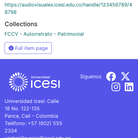
https://audiovisuales.icesi.edu.co/handle/123456789/4
8798
Collections
FCCV - Autorretrato - Patrimonial
Full item page
Síguenos
Universidad Icesi: Calle
18 No. 122-135
Pance, Cali - Colombia
Teléfono: +57 (602) 555
2334