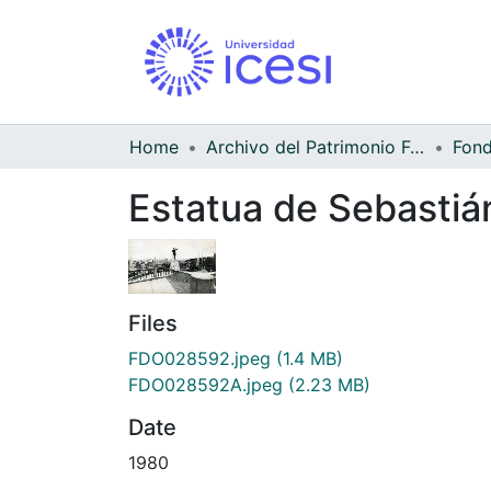
Home
Archivo del Patrimonio Fotográfico y Fílmico del Valle del Cauca
Estatua de Sebastiá
Files
FDO028592.jpeg
(1.4 MB)
FDO028592A.jpeg
(2.23 MB)
Date
1980