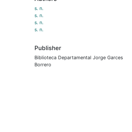
s. n.
s. n.
s. n.
s. n.
Publisher
Biblioteca Departamental Jorge Garces
Borrero