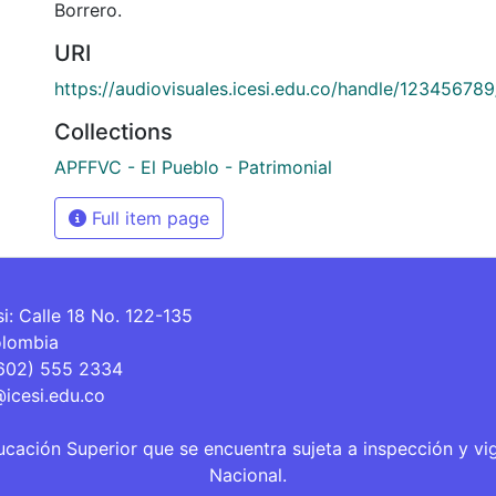
Borrero.
URI
https://audiovisuales.icesi.edu.co/handle/12345678
Collections
APFFVC - El Pueblo - Patrimonial
Full item page
si: Calle 18 No. 122-135
olombia
(602) 555 2334
@icesi.edu.co
ucación Superior que se encuentra sujeta a inspección y vi
Nacional.