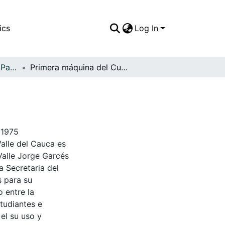
ics
Log In
APFFVC - El Pueblo - Patrimonial
Primera máquina del Cuerpo de Bomberos
 1975
Valle del Cauca es
Valle Jorge Garcés
a Secretaria del
s para su
 entre la
tudiantes e
 el su uso y