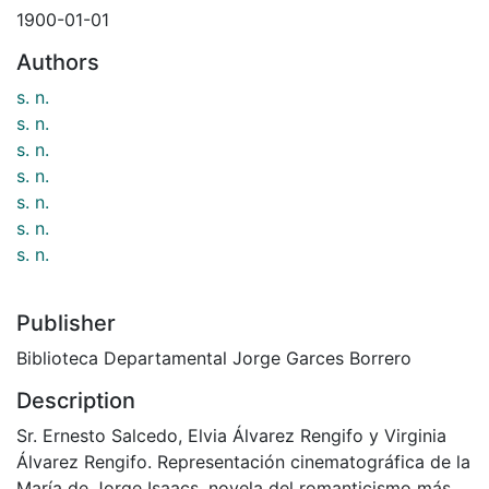
1900-01-01
Authors
s. n.
s. n.
s. n.
s. n.
s. n.
s. n.
s. n.
Publisher
Biblioteca Departamental Jorge Garces Borrero
Description
Sr. Ernesto Salcedo, Elvia Álvarez Rengifo y Virginia
Álvarez Rengifo. Representación cinematográfica de la
María de Jorge Isaacs, novela del romanticismo más