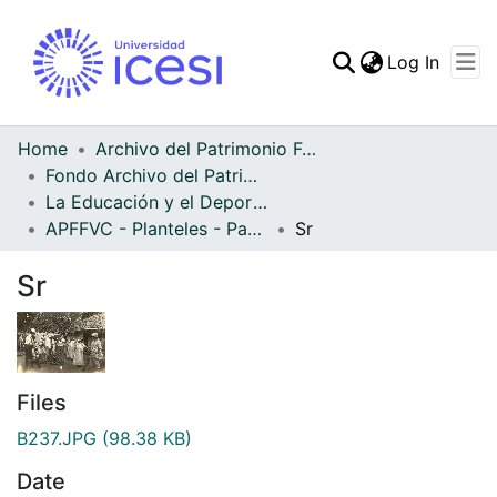
(curren
Log In
Communities & Collec
All of DSpace
Home
Archivo del Patrimonio Fotográfico y Fílmico del Valle del Cauca
Fondo Archivo del Patrimonio Fotográfico y Fílmico del Valle del Cauca
Statistics
La Educación y el Deporte
APFFVC - Planteles - Patrimonial
Sr
Sr
Files
B237.JPG
(98.38 KB)
Date