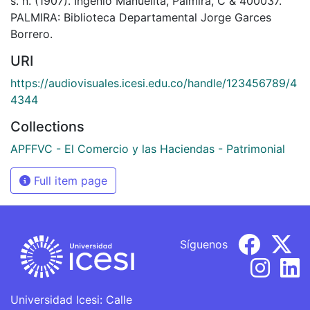
s. n. (1907). Ingenio Manuelita, Palmira, C & 400037.
PALMIRA: Biblioteca Departamental Jorge Garces
Borrero.
URI
https://audiovisuales.icesi.edu.co/handle/123456789/4
4344
Collections
APFFVC - El Comercio y las Haciendas - Patrimonial
Full item page
Síguenos
Universidad Icesi: Calle