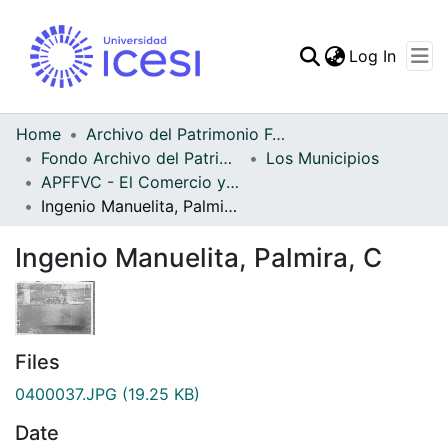
(curren
Log In
Communities & Collec
All of DSpace
Home
Archivo del Patrimonio Fotográfico y Fílmico del Valle del Cauca
Fondo Archivo del Patrimonio Fotográfico y Fílmico del Valle del Cauca
Los Municipios
Statistics
APFFVC - El Comercio y las Haciendas - Patrimonial
Ingenio Manuelita, Palmira, C
Ingenio Manuelita, Palmira, C
Files
0400037.JPG
(19.25 KB)
Date