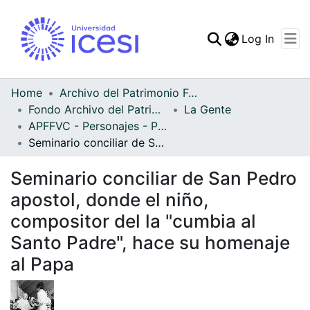
(curren
Log In
Communities & Collec
All of DSpace
Home
Archivo del Patrimonio Fotográfico y Fílmico del Valle del Cauca
Fondo Archivo del Patrimonio Fotográfico y Fílmico del Valle del Cauca
La Gente
Statistics
APFFVC - Personajes - Patrimonial
Seminario conciliar de San Pedro apostol, donde el niño, compositor del la "cumbia al Santo Padre", hace su homenaje al Papa
Seminario conciliar de San Pedro
apostol, donde el niño,
compositor del la "cumbia al
Santo Padre", hace su homenaje
al Papa