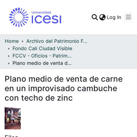
(curren
Log In
Communities & Collec
All of DSpace
Home
Archivo del Patrimonio Fotográfico y Fílmico del Valle del Cauca
Fondo Cali Ciudad Visible
Statistics
FCCV - Oficios - Patrimonial
Plano medio de venta de carne en un improvisado cambuche con techo de zinc
Plano medio de venta de carne
en un improvisado cambuche
con techo de zinc