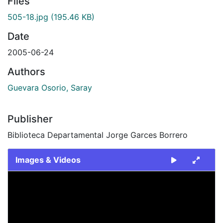
Files
505-18.jpg
(195.46 KB)
Date
2005-06-24
Authors
Guevara Osorio, Saray
Publisher
Biblioteca Departamental Jorge Garces Borrero
Images & Videos
Slide 1 of 1