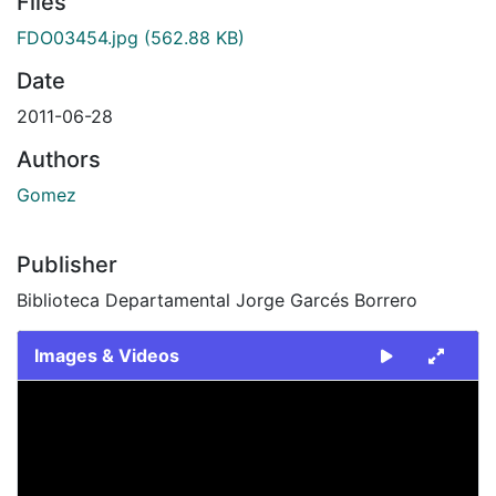
Files
FDO03454.jpg
(562.88 KB)
Date
2011-06-28
Authors
Gomez
Publisher
Biblioteca Departamental Jorge Garcés Borrero
Images & Videos
Slide 1 of 1