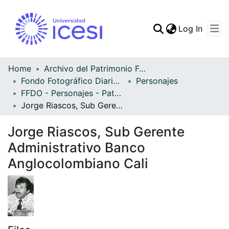
(curren
Log In
Communities & Collec
All of DSpace
Home
Archivo del Patrimonio Fotográfico y Fílmico del Valle del Cauca
Fondo Fotográfico Diario Occidente
Personajes
Statistics
FFDO - Personajes - Patrimonial
Jorge Riascos, Sub Gerente Administrativo Banco Anglocolombiano Cali
Jorge Riascos, Sub Gerente
Administrativo Banco
Anglocolombiano Cali