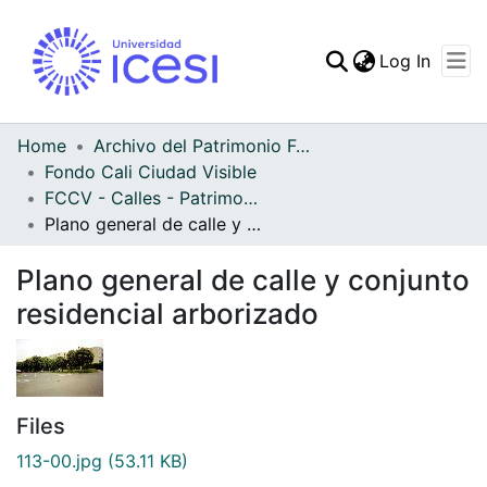
(curren
Log In
Communities & Collec
All of DSpace
Home
Archivo del Patrimonio Fotográfico y Fílmico del Valle del Cauca
Fondo Cali Ciudad Visible
Statistics
FCCV - Calles - Patrimonial
Plano general de calle y conjunto residencial arborizado
Plano general de calle y conjunto
residencial arborizado
Files
113-00.jpg
(53.11 KB)