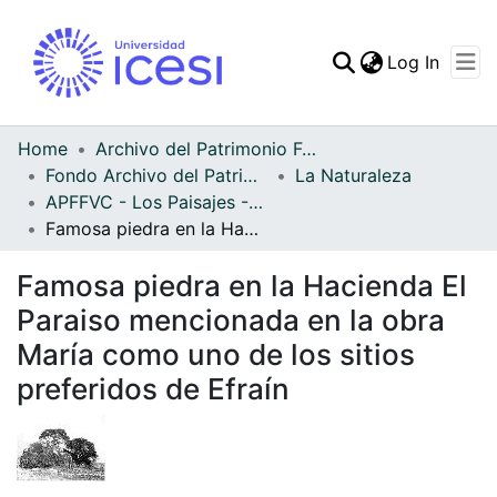
(curren
Log In
Communities & Collec
All of DSpace
Home
Archivo del Patrimonio Fotográfico y Fílmico del Valle del Cauca
Fondo Archivo del Patrimonio Fotográfico y Fílmico del Valle del Cauca
La Naturaleza
Statistics
APFFVC - Los Paisajes - Patrimonial
Famosa piedra en la Hacienda El Paraiso mencionada en la obra María como uno de los sitios preferidos de Efraín
Famosa piedra en la Hacienda El
Paraiso mencionada en la obra
María como uno de los sitios
preferidos de Efraín