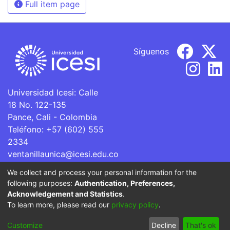
Full item page
Síguenos
Universidad Icesi: Calle
18 No. 122-135
Pance, Cali - Colombia
Teléfono: +57 (602) 555
2334
ventanillaunica@icesi.edu.co
We collect and process your personal information for the
La Universidad Icesi es una Institución de Educación
following purposes:
Authentication, Preferences,
Superior que se encuentra sujeta a inspección y vigilancia
Acknowledgement and Statistics
.
por parte del Ministerio de Educación Nacional.
To learn more, please read our
privacy policy
.
Cookie
Privacy
End User
Send
Customize
Decline
That's ok