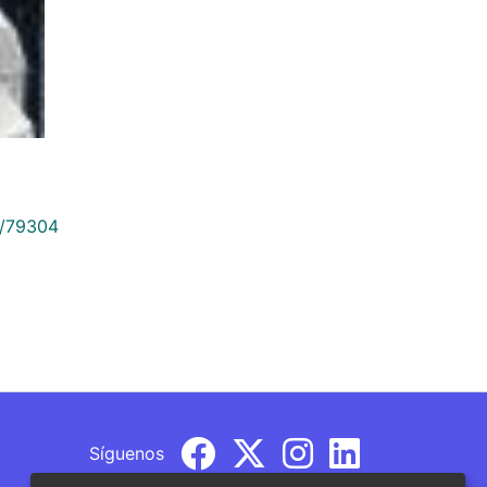
9/79304
Síguenos