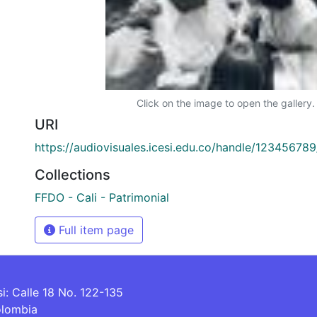
Click on the image to open the gallery.
URI
https://audiovisuales.icesi.edu.co/handle/12345678
Collections
FFDO - Cali - Patrimonial
Full item page
si: Calle 18 No. 122-135
olombia