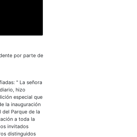
idente por parte de
fiadas: " La señora
diario, hizo
dición especial que
e la inauguración
l del Parque de la
ación a toda la
los invitados
ros distinguidos