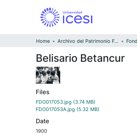
Home
Archivo del Patrimonio Fotográfico y Fílmico del Valle del Cauca
Belisario Betancur
Files
FDO017053.jpg
(3.74 MB)
FDO017053A.jpg
(5.32 MB)
Date
1900