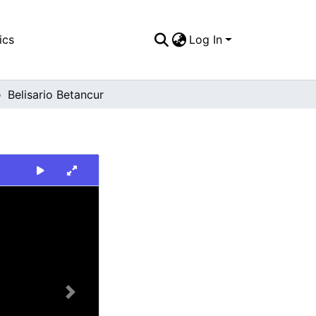
ics
Log In
Belisario Betancur
Next