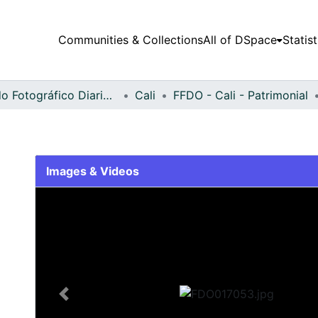
Communities & Collections
All of DSpace
Statist
Fondo Fotográfico Diario Occidente
Cali
FFDO - Cali - Patrimonial
Images & Videos
Slide 1 of 2
Previous