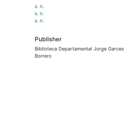
s. n.
s. n.
s. n.
Publisher
Biblioteca Departamental Jorge Garces
Borrero