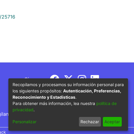
9/25716
Síguenos
Recopilamos y procesamos su información personal para
los siguientes propósitos:
Autenticación, Preferencias,
Reconocimiento y Estadísticas
.
Para obtener más información, lea nuestra
política de
privacidad
.
gilancia por parte del Ministerio de Educación
Personalizar
Rechazar
Aceptar
ack