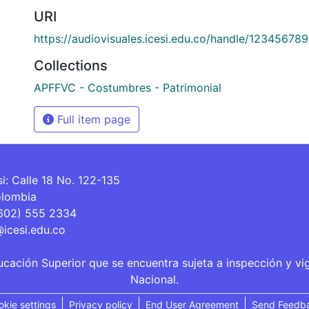
URI
https://audiovisuales.icesi.edu.co/handle/12345678
Collections
APFFVC - Costumbres - Patrimonial
Full item page
si: Calle 18 No. 122-135
olombia
(602) 555 2334
@icesi.edu.co
ucación Superior que se encuentra sujeta a inspección y vi
Nacional.
okie settings
Privacy policy
End User Agreement
Send Feedb