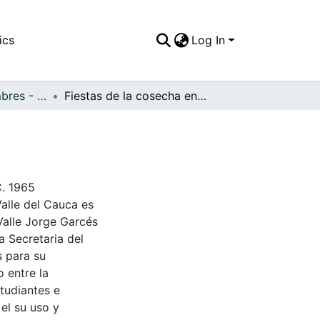
ics
Log In
APFFVC - Costumbres - Patrimonial
Fiestas de la cosecha en el Club Los Alpes
C. 1965
Valle del Cauca es
Valle Jorge Garcés
a Secretaria del
s para su
 entre la
tudiantes e
 el su uso y