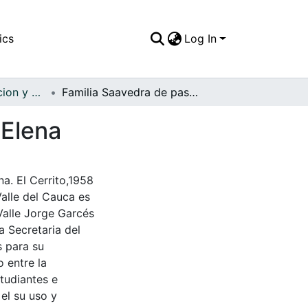
ics
Log In
APFFVC - Recreacion y Paseo - Patrimonial
Familia Saavedra de paseo en los altos de Santa Elena
 Elena
a. El Cerrito,1958
Valle del Cauca es
Valle Jorge Garcés
a Secretaria del
s para su
 entre la
tudiantes e
 el su uso y