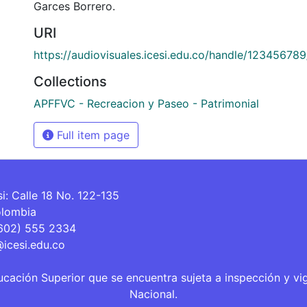
Garces Borrero.
URI
https://audiovisuales.icesi.edu.co/handle/12345678
Collections
APFFVC - Recreacion y Paseo - Patrimonial
Full item page
si: Calle 18 No. 122-135
olombia
(602) 555 2334
@icesi.edu.co
ucación Superior que se encuentra sujeta a inspección y vi
Nacional.