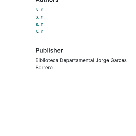
s. n.
s. n.
s. n.
s. n.
Publisher
Biblioteca Departamental Jorge Garces
Borrero