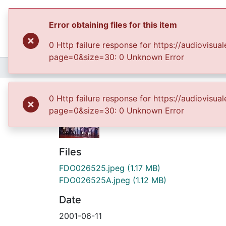
Error obtaining files for this item
0 Http failure response for https://audiovis
page=0&size=30: 0 Unknown Error
Home
Archivo del Patrimonio Fotográfico y Fílmico del Valle del Cauca
Escuela y Coleguio
0 Http failure response for https://audiovis
page=0&size=30: 0 Unknown Error
Files
FDO026525.jpeg
(1.17 MB)
FDO026525A.jpeg
(1.12 MB)
Date
2001-06-11