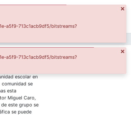
×
ics
Log In
421e-a5f9-713c1acb9df5/bitstreams?
FFDO - Yumbo - Patrimonial
Escuela y Coleguios de Yumbo
×
421e-a5f9-713c1acb9df5/bitstreams?
unidad escolar en
ha comunidad se
nas esta
tor Miguel Caro,
o de este grupo se
ráfica se puede