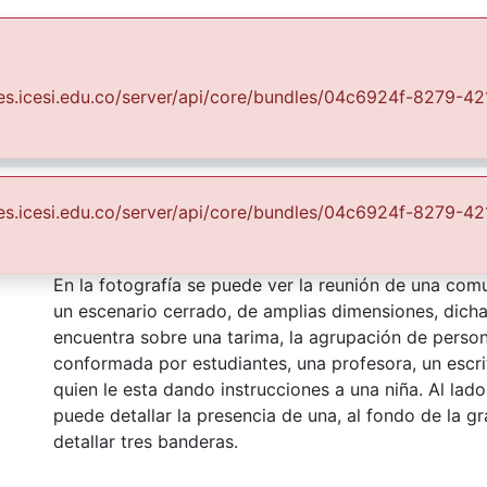
Communities & Collections
All of DSpace
Statist
uales.icesi.edu.co/server/api/core/bundles/04c6924f-8279-
Fondo Fotográfico Diario Occidente
Regionales
s de Yumbo
uales.icesi.edu.co/server/api/core/bundles/04c6924f-8279-
Abstract
En la fotografía se puede ver la reunión de una com
un escenario cerrado, de amplias dimensiones, dic
encuentra sobre una tarima, la agrupación de perso
conformada por estudiantes, una profesora, un escri
quien le esta dando instrucciones a una niña. Al lad
puede detallar la presencia de una, al fondo de la g
detallar tres banderas.