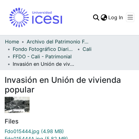
(curren
Log In
Communities & Collec
All of DSpace
Home
Archivo del Patrimonio Fotográfico y Fílmico del Valle del Cauca
Fondo Fotográfico Diario Occidente
Cali
Statistics
FFDO - Cali - Patrimonial
Invasión en Unión de vivienda popular
Invasión en Unión de vivienda
popular
Files
Fdo015444.jpg
(4.98 MB)
Fdo015444A.jpg
(5.82 MB)