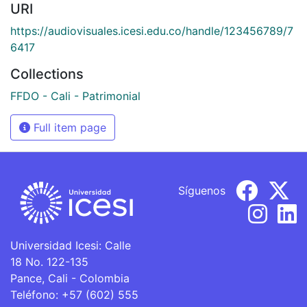
URI
https://audiovisuales.icesi.edu.co/handle/123456789/7
6417
Collections
FFDO - Cali - Patrimonial
Full item page
Síguenos
Universidad Icesi: Calle
18 No. 122-135
Pance, Cali - Colombia
Teléfono: +57 (602) 555