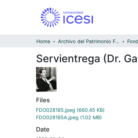
Home
Archivo del Patrimonio Fotográfico y Fílmico del Valle del Cauca
Servientrega (Dr. Ga
Files
FDO028185.jpeg
(660.45 KB)
FDO028185A.jpeg
(1.02 MB)
Date