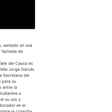
o, sentado en una
a fachada de
Valle del Cauca es
Valle Jorge Garcés
a Secretaria del
s para su
 entre la
tudiantes e
 el su uso y
aborador en el
rmite la consulta