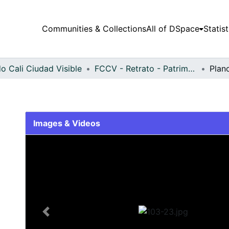
Communities & Collections
All of DSpace
Statist
o Cali Ciudad Visible
FCCV - Retrato - Patrimonial
Plan
Images & Videos
Slide 1 of 1
Previous