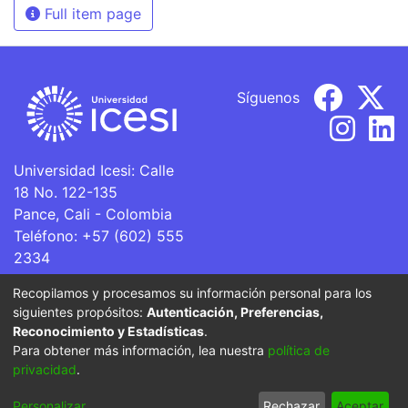
Full item page
Síguenos
Universidad Icesi: Calle
18 No. 122-135
Pance, Cali - Colombia
Teléfono: +57 (602) 555
2334
ventanillaunica@icesi.edu.co
Recopilamos y procesamos su información personal para los
siguientes propósitos:
Autenticación, Preferencias,
La Universidad Icesi es una Institución de Educación
Reconocimiento y Estadísticas
.
Superior que se encuentra sujeta a inspección y vigilancia
Para obtener más información, lea nuestra
política de
por parte del Ministerio de Educación Nacional.
privacidad
.
Cookie
Privacy
End User
Send
Personalizar
Rechazar
Aceptar