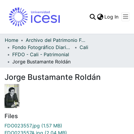
(curren
Log In
Communities & Collec
All of DSpace
Home
Archivo del Patrimonio Fotográfico y Fílmico del Valle del Cauca
Fondo Fotográfico Diario Occidente
Cali
Statistics
FFDO - Cali - Patrimonial
Jorge Bustamante Roldán
Jorge Bustamante Roldán
Files
FDO023557.jpg
(1.57 MB)
FDO023557A.jpg
(2.04 MB)