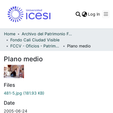
(curren
Log In
Communities & Collec
All of DSpace
Home
Archivo del Patrimonio Fotográfico y Fílmico del Valle del Cauca
Fondo Cali Ciudad Visible
Statistics
FCCV - Oficios - Patrimonial
Plano medio
Plano medio
Files
481-5.jpg
(181.93 KB)
Date
2005-06-24