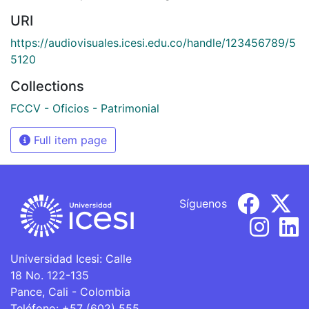
URI
https://audiovisuales.icesi.edu.co/handle/123456789/5
5120
Collections
FCCV - Oficios - Patrimonial
Full item page
Síguenos
Universidad Icesi: Calle
18 No. 122-135
Pance, Cali - Colombia
Teléfono: +57 (602) 555