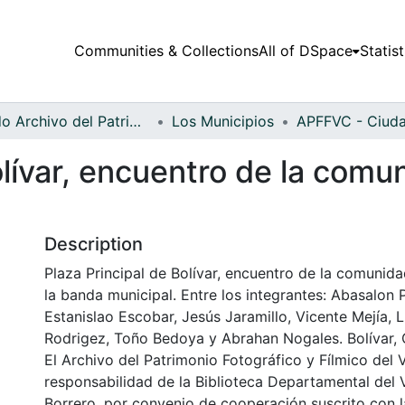
Communities & Collections
All of DSpace
Statist
Fondo Archivo del Patrimonio Fotográfico y Fílmico del Valle del Cauca
Los Municipios
olívar, encuentro de la com
Description
Plaza Principal de Bolívar, encuentro de la comuni
la banda municipal. Entre los integrantes: Abasalon 
Estanislao Escobar, Jesús Jaramillo, Vicente Mejía, L
Rodrigez, Toño Bedoya y Abrahan Nogales. Bolívar, 
El Archivo del Patrimonio Fotográfico y Fílmico del 
responsabilidad de la Biblioteca Departamental del 
Borrero, por convenio de cooperación suscrito con l