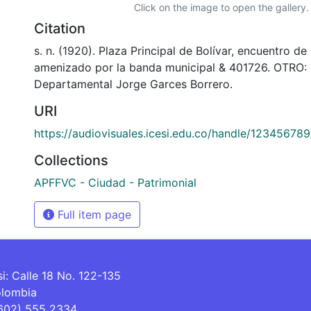
Click on the image to open the gallery.
Citation
s. n. (1920). Plaza Principal de Bolívar, encuentro d
amenizado por la banda municipal & 401726. OTRO: 
Departamental Jorge Garces Borrero.
URI
https://audiovisuales.icesi.edu.co/handle/12345678
Collections
APFFVC - Ciudad - Patrimonial
Full item page
si: Calle 18 No. 122-135
olombia
(602) 555 2334