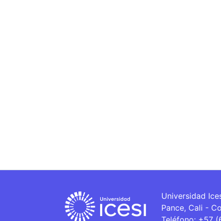
Universidad Ice
Pance, Cali - C
Teléfono: +57 