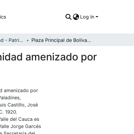
ics
Log In
APFFVC - Ciudad - Patrimonial
Plaza Principal de Bolívar, encuentro de la comunidad amenizado por la banda municipal
unidad amenizado por
dad amenizado por
Paladines,
uis Castillo, José
C. 1920.
Valle del Cauca es
Valle Jorge Garcés
a Secretaria del