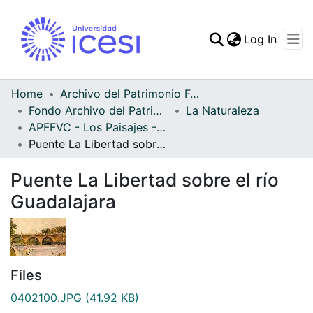
(curren
Log In
Communities & Collec
All of DSpace
Home
Archivo del Patrimonio Fotográfico y Fílmico del Valle del Cauca
Fondo Archivo del Patrimonio Fotográfico y Fílmico del Valle del Cauca
La Naturaleza
Statistics
APFFVC - Los Paisajes - Patrimonial
Puente La Libertad sobre el río Guadalajara
Puente La Libertad sobre el río
Guadalajara
Files
0402100.JPG
(41.92 KB)