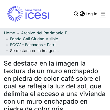
(curren
Log In
Communities & Collec
All of DSpace
Home
Archivo del Patrimonio Fotográfico y Fílmico del Valle del Cauca
Fondo Cali Ciudad Visible
Statistics
FCCV - Fachadas - Patrimonial
Se destaca en la imagen la textura de un muro enchapado en piedra de color café sobre el cual se refleja la luz del sol, que delimita el acceso a una vivienda con un muro enchapado en piedra de color gris
Se destaca en la imagen la
textura de un muro enchapado
en piedra de color café sobre el
cual se refleja la luz del sol, que
delimita el acceso a una vivienda
con un muro enchapado en
piedra de color gris