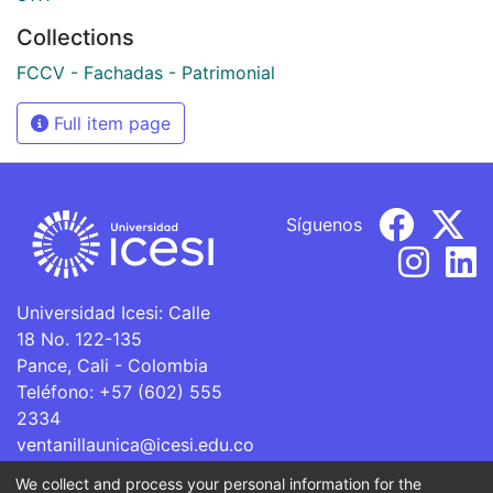
Collections
FCCV - Fachadas - Patrimonial
Full item page
Síguenos
Universidad Icesi: Calle
18 No. 122-135
Pance, Cali - Colombia
Teléfono: +57 (602) 555
2334
ventanillaunica@icesi.edu.co
We collect and process your personal information for the