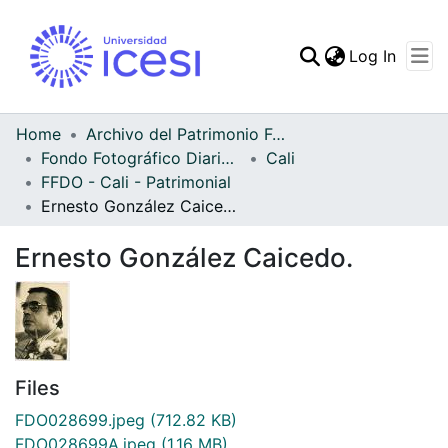
(curren
Log In
Communities & Collec
All of DSpace
Home
Archivo del Patrimonio Fotográfico y Fílmico del Valle del Cauca
Fondo Fotográfico Diario Occidente
Cali
Statistics
FFDO - Cali - Patrimonial
Ernesto González Caicedo.
Ernesto González Caicedo.
Files
FDO028699.jpeg
(712.82 KB)
FDO028699A.jpeg
(1.16 MB)