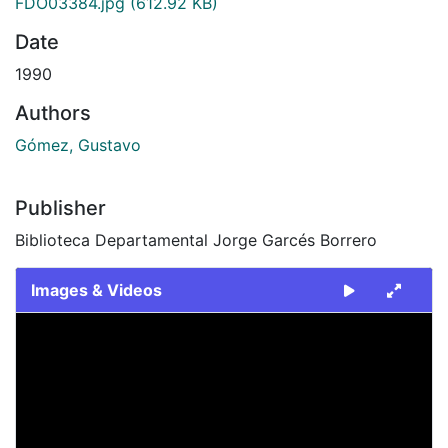
FDO03384.jpg
(612.92 KB)
Date
1990
Authors
Gómez, Gustavo
Publisher
Biblioteca Departamental Jorge Garcés Borrero
Images & Videos
Slide 1 of 1