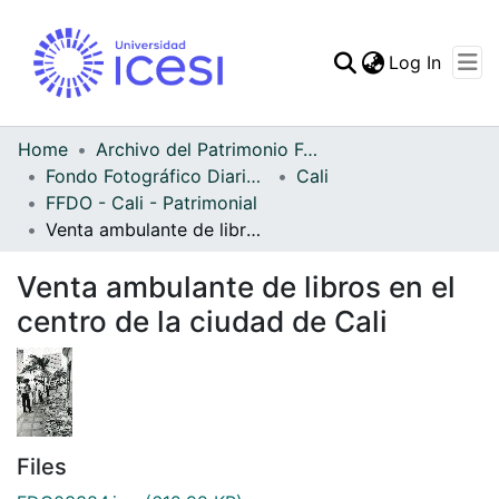
(curren
Log In
Communities & Collec
All of DSpace
Home
Archivo del Patrimonio Fotográfico y Fílmico del Valle del Cauca
Fondo Fotográfico Diario Occidente
Cali
Statistics
FFDO - Cali - Patrimonial
Venta ambulante de libros en el centro de la ciudad de Cali
Venta ambulante de libros en el
centro de la ciudad de Cali
Files